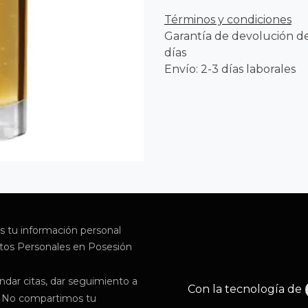
Términos y condiciones
Garantía de devolución d
días
Envío: 2-3 días laborales
s tu información personal
atos Personales en Posesión
ndar citas, dar seguimiento a
Con la tecnología de
e. No compartimos tu