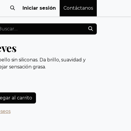
Iniciar sesión
Contáctanos
eves
ello sin siliconas. Da brillo, suavidad y
jar sensación grasa.
gar al carrito
eseos