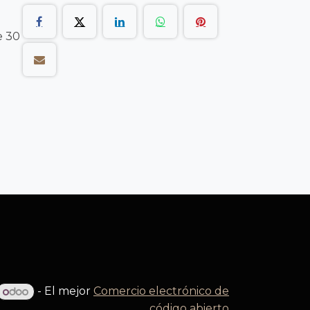
e 30
- El mejor
Comercio electrónico de
código abierto