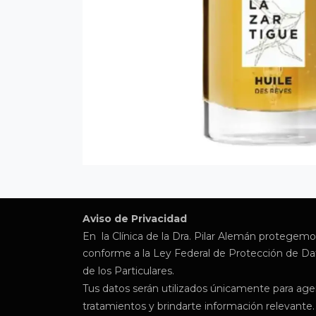
Aviso de Privacidad
En la Clínica de la Dra. Pilar Alemán protegemo
conforme a la Ley Federal de Protección de D
de los Particulares.
Tus datos serán utilizados únicamente para age
tratamientos y brindarte información relevant